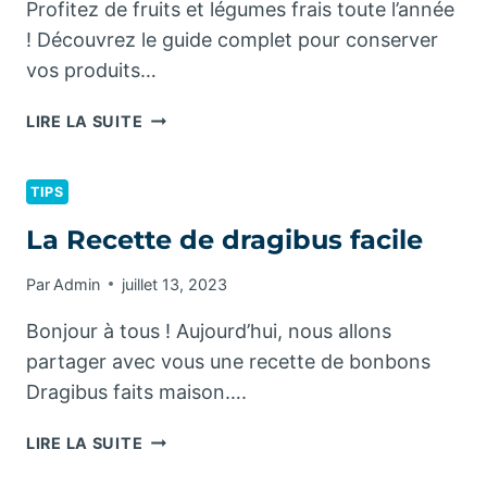
Profitez de fruits et légumes frais toute l’année
! Découvrez le guide complet pour conserver
vos produits…
COMMENT
LIRE LA SUITE
CONSERVER
LES
FRUITS
TIPS
ET
La Recette de dragibus facile
LÉGUMES
:
Par
Admin
juillet 13, 2023
GUIDE
ET
Bonjour à tous ! Aujourd’hui, nous allons
ASTUCES
partager avec vous une recette de bonbons
Dragibus faits maison….
LA
LIRE LA SUITE
RECETTE